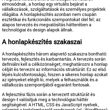
elmosódnak, a honlap egy virtuális bejárat a
vállalkozások, szolgáltatások és személyes projektek
világába. A honlapkészítés azonban nem csupán
esztétikai és funkcionális szempontokat ölel fel; az
alapos tervezés és megvalósítás hátterében a
technológiai és design alapok állnak.
A honlapkészítés szakaszai
A honlapkészítés három alapvető szakaszra bontható:
tervezés, fejlesztés és karbantartás. A tervezés során
definiálni kell a célközönséget, meghatározni a honlap
célját és tervezni az információs struktúrát. Ez az első
lépés kulcsfontosságú, hiszen a sikeres honlap azokat
az igényeket elégíti ki, melyek a felhasználók és a
vállalkozás szempontjából egyaránt fontosak.
A fejlesztési fázis során a tervezett struktúrát és
design-t valósítjuk meg a technológiai háttér
segítségével. A HTML, CSS és JavaScript nyelvek,
valamint a tartalomkezelő rendszerek (pl.: WordPress)