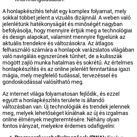
A honlapkészítés tehát egy komplex folyamat, mely
sokkal többet jelent a vizuális dizájnnál. A weben való
jelenlétünk hatékonyságát és minőségét nagyban
befolyásolja, hogy mennyire értjük meg a technológiai
és design alapokat, valamint mennyire figyelünk az
aktuális trendekre és változásokra. Az átlagos
felhasználó számára a honlapok varázslatos világában
való navigálás egyszerűnek tűnhet, de a kulisszák
mögött zajló munka hatalmas és sokrétű. Az értelmes
honlapkészítés és az online jelenlét fenntartása igazi
mágia, mely megfelelő tudással, tervezéssel és
gondoskodással valósítható meg.
Az internet világa folyamatosan fejlődik, és ezzel
együtt a honlapkészítés területe is állandó
változásban van. Új technológiák és trendek jelennek
meg, melyek lehetőséget kínálnak az új és izgalmas
online élmények megteremtésére. Néhány olyan
fontos irányzat, melyekre érdemes odafigyelni: