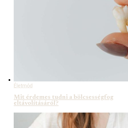
Életmód
Mit érdemes tudni a bölcsességfog
eltávolításáról?