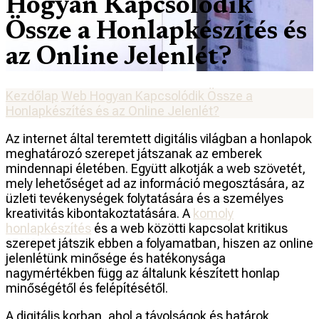
Hogyan Kapcsolódik
Össze a Honlapkészítés és
az Online Jelenlét?
Kezdőlap
Web
Hogyan Kapcsolódik Össze a
Honlapkészítés és az Online Jelenlét?
Az internet által teremtett digitális világban a honlapok
meghatározó szerepet játszanak az emberek
mindennapi életében. Együtt alkotják a web szövetét,
mely lehetőséget ad az információ megosztására, az
üzleti tevékenységek folytatására és a személyes
kreativitás kibontakoztatására. A
komoly
honlapkészítés
és a web közötti kapcsolat kritikus
szerepet játszik ebben a folyamatban, hiszen az online
jelenlétünk minősége és hatékonysága
nagymértékben függ az általunk készített honlap
minőségétől és felépítésétől.
A digitális korban, ahol a távolságok és határok