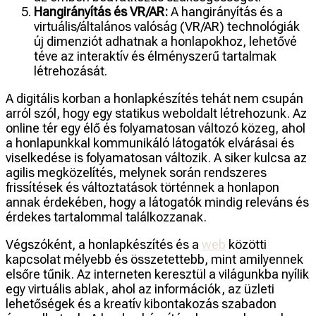
Hangirányítás és VR/AR:
A hangirányítás és a
virtuális/általános valóság (VR/AR) technológiák
új dimenziót adhatnak a honlapokhoz, lehetővé
téve az interaktív és élményszerű tartalmak
létrehozását.
A digitális korban a honlapkészítés tehát nem csupán
arról szól, hogy egy statikus weboldalt létrehozunk. Az
online tér egy élő és folyamatosan változó közeg, ahol
a honlapunkkal kommunikáló látogatók elvárásai és
viselkedése is folyamatosan változik. A siker kulcsa az
agilis megközelítés, melynek során rendszeres
frissítések és változtatások történnek a honlapon
annak érdekében, hogy a látogatók mindig releváns és
érdekes tartalommal találkozzanak.
Végszóként, a honlapkészítés és a
web
közötti
kapcsolat mélyebb és összetettebb, mint amilyennek
elsőre tűnik. Az interneten keresztül a világunkba nyílik
egy virtuális ablak, ahol az információk, az üzleti
lehetőségek és a kreatív kibontakozás szabadon