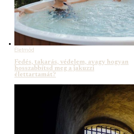
Életmód
Fedés, takarás, védelem, avagy hogyan
hosszabbítsd meg a jakuzzi
élettartamát?