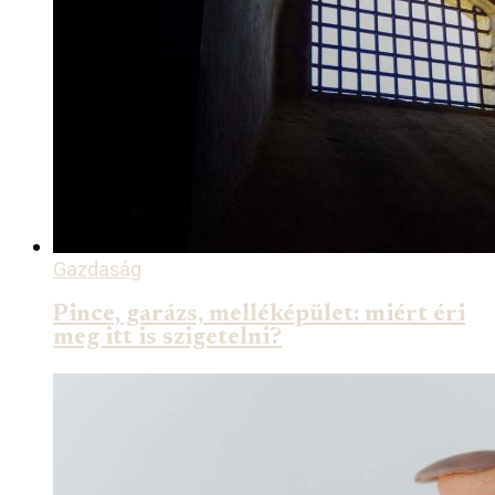
Gazdaság
Pince, garázs, melléképület: miért éri
meg itt is szigetelni?