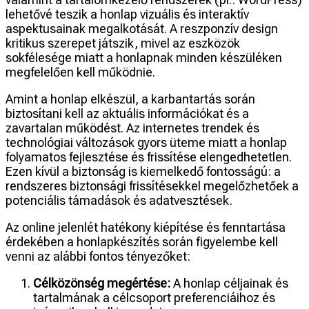
lehetővé teszik a honlap vizuális és interaktív
aspektusainak megalkotását. A reszponzív design
kritikus szerepet játszik, mivel az eszközök
sokfélesége miatt a honlapnak minden készüléken
megfelelően kell működnie.
Amint a honlap elkészül, a karbantartás során
biztosítani kell az aktuális információkat és a
zavartalan működést. Az internetes trendek és
technológiai változások gyors üteme miatt a honlap
folyamatos fejlesztése és frissítése elengedhetetlen.
Ezen kívül a biztonság is kiemelkedő fontosságú: a
rendszeres biztonsági frissítésekkel megelőzhetőek a
potenciális támadások és adatvesztések.
Az online jelenlét hatékony kiépítése és fenntartása
érdekében a honlapkészítés során figyelembe kell
venni az alábbi fontos tényezőket:
Célközönség megértése:
A honlap céljainak és
tartalmának a célcsoport preferenciáihoz és