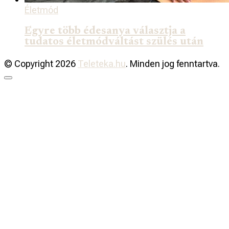
Életmód
Egyre több édesanya választja a
tudatos életmódváltást szülés után
© Copyright 2026
Teleteka.hu
. Minden jog fenntartva.