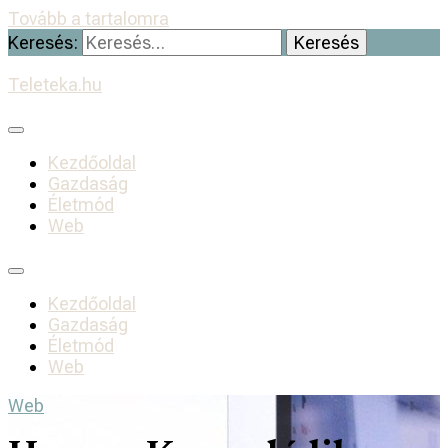
Tovább a tartalomra
Keresés:
Teleteka.hu
Kezdőoldal
Gazdaság
Életmód
Web
Kezdőoldal
Gazdaság
Életmód
Web
Web