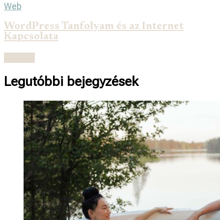
Web
WordPress Tanfolyam és az Internet
Kapcsolata
Olvasás
Legutóbbi bejegyzések