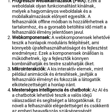
Progresszív webalkalmazások (PWA):
Ezek a
weboldalak olyan funkcionalitást kínálnak,
melyek a hagyományos weboldalak és a
mobilalkalmazások előnyeit egyesítik. A
felhasználók offline módban is hozzáférhetnek a
tartalomhoz, és a gyorsabb betöltési idő miatt a
felhasználói élmény jelentősen javul.
Webkomponensek:
A webkomponensek lehetővé
teszik a honlapok moduláris felépítését, ami
könnyebb újrafelhasználhatóságot és fejlesztést
eredményez. Ezek a komponensek önállóan is
működhetnek, így a fejlesztők könnyen
kombinálhatják és testre szabhatják őket.
Mikrointerakciók:
A kis interaktív elemek, mint
például animációk és értesítések, javítják a
felhasználói élményt és fokozzák a látogatók
elkötelezettségét a honlap iránt.
Mesterséges intelligencia és chatbotok:
Az AI és
a chatbotok lehetővé teszik a valós idejű
válaszadást és segítséget a látogatóknak. Ez
növeli a felhasználói elégedettséget és csökkenti
az emberi beavatkozás szükségességét.