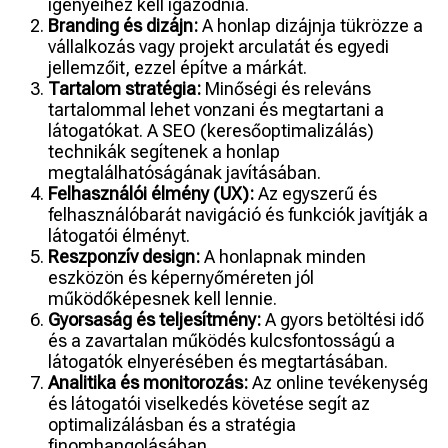
igényeihez kell igazodnia.
Branding és dizájn:
A honlap dizájnja tükrözze a
vállalkozás vagy projekt arculatát és egyedi
jellemzőit, ezzel építve a márkát.
Tartalom stratégia:
Minőségi és releváns
tartalommal lehet vonzani és megtartani a
látogatókat. A SEO (keresőoptimalizálás)
technikák segítenek a honlap
megtalálhatóságának javításában.
Felhasználói élmény (UX):
Az egyszerű és
felhasználóbarát navigáció és funkciók javítják a
látogatói élményt.
Reszponzív design:
A honlapnak minden
eszközön és képernyőméreten jól
működőképesnek kell lennie.
Gyorsaság és teljesítmény:
A gyors betöltési idő
és a zavartalan működés kulcsfontosságú a
látogatók elnyerésében és megtartásában.
Analitika és monitorozás:
Az online tevékenység
és látogatói viselkedés követése segít az
optimalizálásban és a stratégia
finomhangolásában.