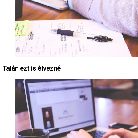
Talán ezt is élvezné