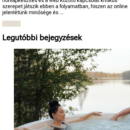
honlapkészítés és a web közötti kapcsolat kritikus
szerepet játszik ebben a folyamatban, hiszen az online
jelenlétünk minősége és …
Olvasás
Legutóbbi bejegyzések