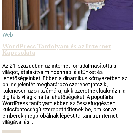
Web
WordPress Tanfolyam és az Internet
Kapcsolata
Az 21. században az internet forradalmasította a
világot, átalakítva mindennapi életünket és
lehetőségeinket. Ebben a dinamikus környezetben az
online jelenlét meghatározó szerepet játszik,
különösen azok számára, akik szeretnék kiaknázni a
digitális világ kínálta lehetőségeket. A populáris
WordPress tanfolyam ebben az összefüggésben
kulcsfontosságú szerepet töltenek be, amikor az
emberek megpróbálnak lépést tartani az internet
világával és …