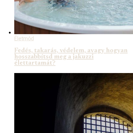
Életmód
Fedés, takarás, védelem, avagy hogyan
hosszabbítsd meg a jakuzzi
élettartamát?