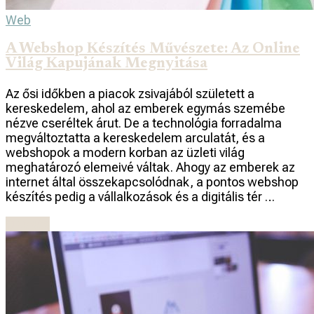
Web
A Webshop Készítés Művészete: Az Online
Világ Kapujának Megnyitása
Az ősi időkben a piacok zsivajából született a
kereskedelem, ahol az emberek egymás szemébe
nézve cseréltek árut. De a technológia forradalma
megváltoztatta a kereskedelem arculatát, és a
webshopok a modern korban az üzleti világ
meghatározó elemeivé váltak. Ahogy az emberek az
internet által összekapcsolódnak, a pontos webshop
készítés pedig a vállalkozások és a digitális tér …
Olvasás