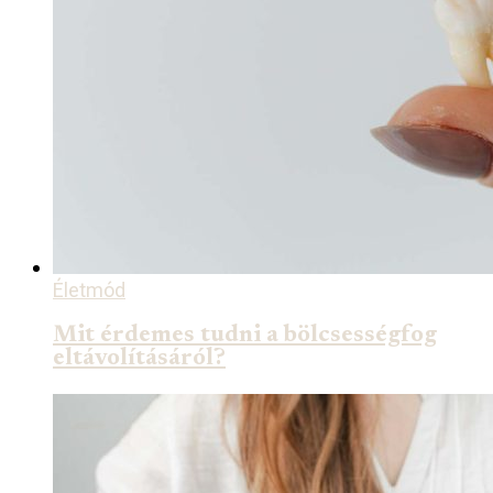
Életmód
Mit érdemes tudni a bölcsességfog
eltávolításáról?