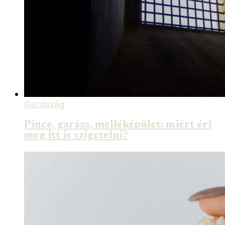
Gazdaság
Pince, garázs, melléképület: miért éri
meg itt is szigetelni?