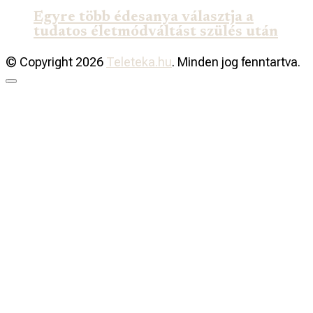
Egyre több édesanya választja a
tudatos életmódváltást szülés után
© Copyright 2026
Teleteka.hu
. Minden jog fenntartva.