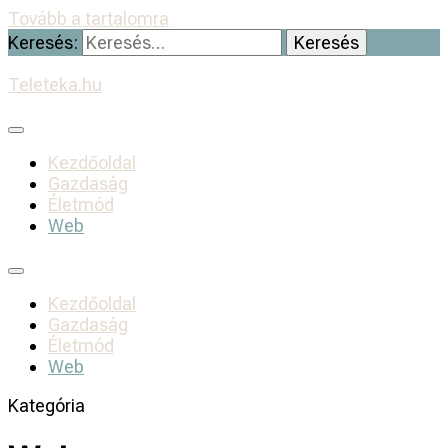
Tovább a tartalomra
Keresés:
Teleteka.hu
Kezdőoldal
Gazdaság
Életmód
Web
Kezdőoldal
Gazdaság
Életmód
Web
Kategória