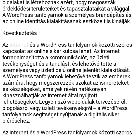
oldalakat is létrehoznak azért, hogy megosszák
érdeklődési területeiket és tapasztalataikat a világgal.
A WordPress tanfolyamok a személyes brandépítés és
az online identitás kialakításának eszközeit is kínálják.
Következtetés
Az
internet
és a WordPress tanfolyamok közötti szoros
kapcsolat az online siker kulcsa lehet. Az internet
forradalmasította a kommunikációt, az üzleti
tevékenységet és a tanulást, és lehetővé tette a
személyes vagy üzleti célú online jelenlét kialakítását.
A WordPress tanfolyamok lehetővé teszik az emberek
számára, hogy megszerezzék azokat az ismereteket
és készségeket, amelyek révén hatékonyan
kihasználhatják az internet által nyújtott
lehetőségeket. Legyen szó weboldalak tervezéséről,
blogolásról vagy üzleti tevékenységről – a WordPress
tanfolyamok segítséget nyújtanak a digitális siker
eléréséhez.
Az internet és a WordPress tanfolyamok közötti szoros