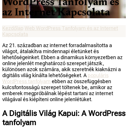
WordPress Tanfolyam és
az Internet Kapcsolata
Kezdőlap
Web
WordPress Tanfolyam és az Internet
Kapcsolata
Az 21. században az internet forradalmasította a
világot, átalakítva mindennapi életünket és
lehetőségeinket. Ebben a dinamikus környezetben az
online jelenlét meghatározó szerepet játszik,
különösen azok számára, akik szeretnék kiaknázni a
digitális világ kínálta lehetőségeket. A
populáris
WordPress tanfolyam
ebben az összefüggésben
kulcsfontosságú szerepet töltenek be, amikor az
emberek megpróbálnak lépést tartani az internet
világával és kiépíteni online jelenlétüket.
A Digitális Világ Kapui: A WordPress
tanfolyam