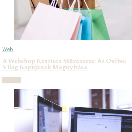
Web
A Webshop Készítés Művészete: Az Online
Világ Kapujának Megnyitása
Olvasás