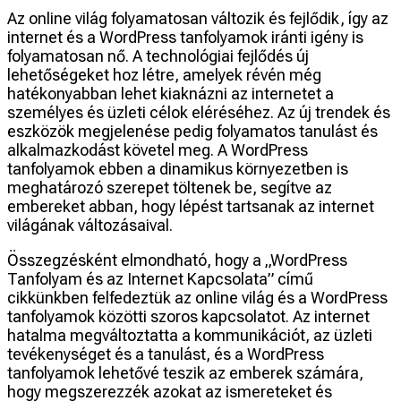
Az online világ folyamatosan változik és fejlődik, így az
internet és a WordPress tanfolyamok iránti igény is
folyamatosan nő. A technológiai fejlődés új
lehetőségeket hoz létre, amelyek révén még
hatékonyabban lehet kiaknázni az internetet a
személyes és üzleti célok eléréséhez. Az új trendek és
eszközök megjelenése pedig folyamatos tanulást és
alkalmazkodást követel meg. A WordPress
tanfolyamok ebben a dinamikus környezetben is
meghatározó szerepet töltenek be, segítve az
embereket abban, hogy lépést tartsanak az internet
világának változásaival.
Összegzésként elmondható, hogy a „WordPress
Tanfolyam és az Internet Kapcsolata” című
cikkünkben felfedeztük az online világ és a WordPress
tanfolyamok közötti szoros kapcsolatot. Az internet
hatalma megváltoztatta a kommunikációt, az üzleti
tevékenységet és a tanulást, és a WordPress
tanfolyamok lehetővé teszik az emberek számára,
hogy megszerezzék azokat az ismereteket és