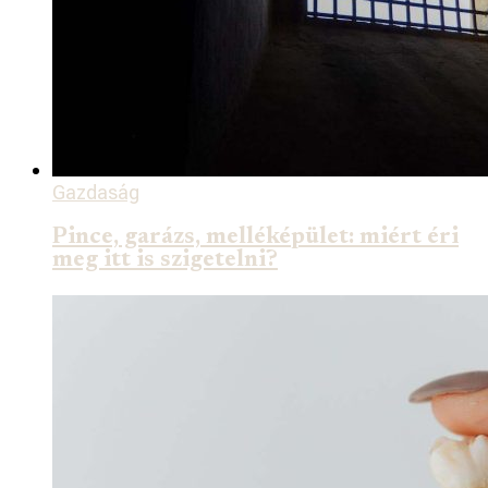
Gazdaság
Pince, garázs, melléképület: miért éri
meg itt is szigetelni?