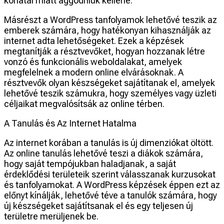
korlátai miatt aggódniuk kellene.
Másrészt a WordPress tanfolyamok lehetővé teszik az
emberek számára, hogy hatékonyan kihasználják az
internet adta lehetőségeket. Ezek a képzések
megtanítják a résztvevőket, hogyan hozzanak létre
vonzó és funkcionális weboldalakat, amelyek
megfelelnek a modern online elvárásoknak. A
résztvevők olyan készségeket sajátítanak el, amelyek
lehetővé teszik számukra, hogy személyes vagy üzleti
céljaikat megvalósítsák az online térben.
A Tanulás és Az Internet Hatalma
Az internet korában a tanulás is új dimenziókat öltött.
Az online tanulás lehetővé teszi a diákok számára,
hogy saját tempójukban haladjanak, a saját
érdeklődési területeik szerint válasszanak kurzusokat
és tanfolyamokat. A WordPress képzések éppen ezt az
előnyt kínálják, lehetővé téve a tanulók számára, hogy
új készségeket sajátítsanak el és egy teljesen új
területre merüljenek be.