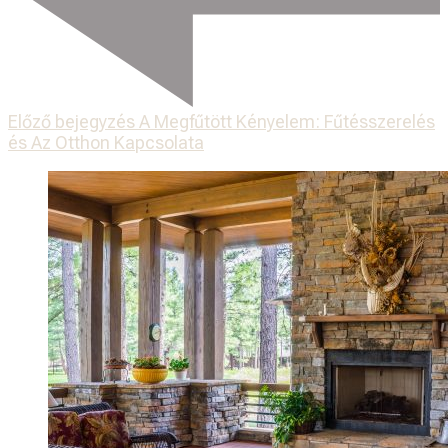
Előző bejegyzés
A Megfűtött Kényelem: Fűtésszerelés
és Az Otthon Kapcsolata