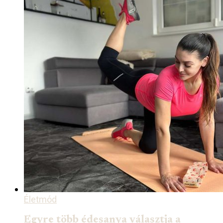
Életmód
Egyre több édesanya választja a