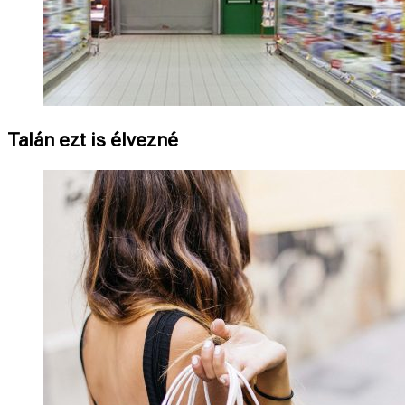
Talán ezt is élvezné