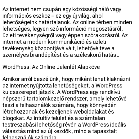
Az internet nem csupán egy közösségi háló vagy
információs eszköz – ez egy új világ, ahol
lehetőségeink határtalanok. Az online térben minden
lehetséges, legyen szó információ megosztásról,
üzleti tevékenységről vagy éppen szórakozásról. Az
internet a modern kommunikáció és üzleti
tevékenység központjává vált, lehetővé téve a
személyes brandépítést és a széleskörű hatást.
WordPress: Az Online Jelenlét Alapköve
Amikor arról beszélünk, hogy miként lehet kiaknázni
az internet nyújtotta lehetőségeket, a WordPress
kulcsszerepet játszik. A WordPress egy rendkívül
népszerű tartalomkezelő rendszer, amely lehetővé
teszi a felhasználók számára, hogy könnyedén
létrehozzanak és kezeljenek weboldalakat és
blogokat. Az intuitív felület és a számtalan
testreszabási lehetőség révén a WordPress ideális
választás mind az új kezdők, mind a tapasztalt
felhasználók számára.