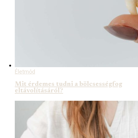
Életmód
Mit érdemes tudni a bölcsességfog
eltávolításáról?