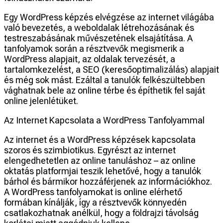
Egy WordPress képzés elvégzése az internet világába
való bevezetés, a weboldalak létrehozásának és
testreszabásának művészetének elsajátítása. A
tanfolyamok során a résztvevők megismerik a
WordPress alapjait, az oldalak tervezését, a
tartalomkezelést, a SEO (keresőoptimalizálás) alapjait
és még sok mást. Ezáltal a tanulók felkészültebben
vághatnak bele az online térbe és építhetik fel saját
online jelenlétüket.
Az Internet Kapcsolata a WordPress Tanfolyammal
Az internet és a WordPress képzések kapcsolata
szoros és szimbiotikus. Egyrészt az internet
elengedhetetlen az online tanuláshoz – az online
oktatás platformjai teszik lehetővé, hogy a tanulók
bárhol és bármikor hozzáférjenek az információkhoz.
A WordPress tanfolyamokat is online elérhető
formában kínálják, így a résztvevők könnyedén
csatlakozhatnak anélkül, hogy a földrajzi távolság