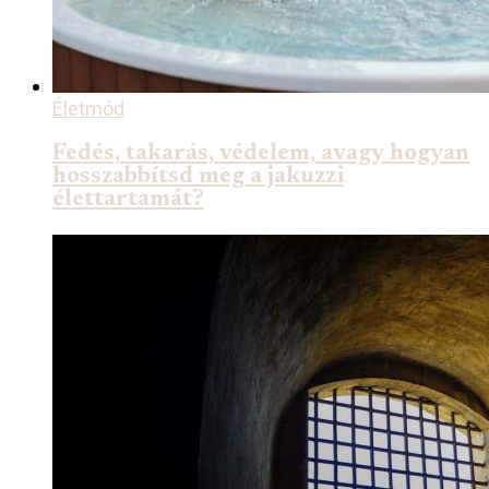
Életmód
Fedés, takarás, védelem, avagy hogyan
hosszabbítsd meg a jakuzzi
élettartamát?