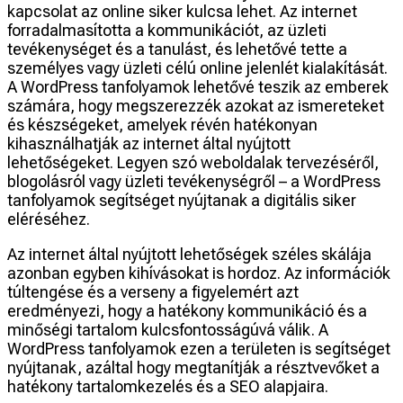
kapcsolat az online siker kulcsa lehet. Az internet
forradalmasította a kommunikációt, az üzleti
tevékenységet és a tanulást, és lehetővé tette a
személyes vagy üzleti célú online jelenlét kialakítását.
A WordPress tanfolyamok lehetővé teszik az emberek
számára, hogy megszerezzék azokat az ismereteket
és készségeket, amelyek révén hatékonyan
kihasználhatják az internet által nyújtott
lehetőségeket. Legyen szó weboldalak tervezéséről,
blogolásról vagy üzleti tevékenységről – a WordPress
tanfolyamok segítséget nyújtanak a digitális siker
eléréséhez.
Az internet által nyújtott lehetőségek széles skálája
azonban egyben kihívásokat is hordoz. Az információk
túltengése és a verseny a figyelemért azt
eredményezi, hogy a hatékony kommunikáció és a
minőségi tartalom kulcsfontosságúvá válik. A
WordPress tanfolyamok ezen a területen is segítséget
nyújtanak, azáltal hogy megtanítják a résztvevőket a
hatékony tartalomkezelés és a SEO alapjaira.