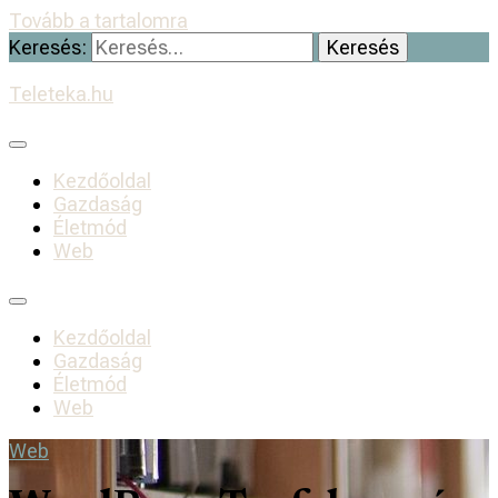
Tovább a tartalomra
Keresés:
Teleteka.hu
Kezdőoldal
Gazdaság
Életmód
Web
Kezdőoldal
Gazdaság
Életmód
Web
Web