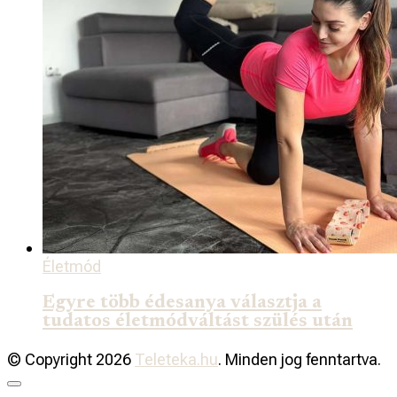
Életmód
Egyre több édesanya választja a
tudatos életmódváltást szülés után
© Copyright 2026
Teleteka.hu
. Minden jog fenntartva.