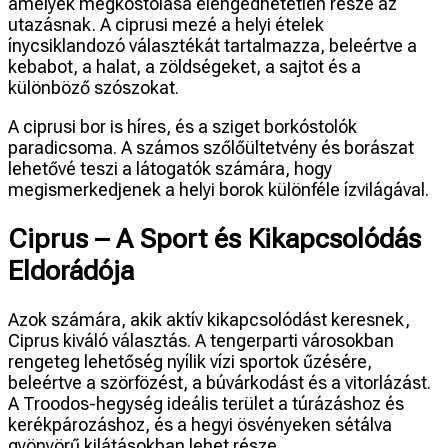
amelyek megkóstolása elengedhetetlen része az
utazásnak. A ciprusi mezé a helyi ételek
ínycsiklandozó választékát tartalmazza, beleértve a
kebabot, a halat, a zöldségeket, a sajtot és a
különböző szószokat.
A ciprusi bor is híres, és a sziget borkóstolók
paradicsoma. A számos szőlőültetvény és borászat
lehetővé teszi a látogatók számára, hogy
megismerkedjenek a helyi borok különféle ízvilágával.
Ciprus – A Sport és Kikapcsolódás
Eldorádója
Azok számára, akik aktív kikapcsolódást keresnek,
Ciprus kiváló választás. A tengerparti városokban
rengeteg lehetőség nyílik vízi sportok űzésére,
beleértve a szörfözést, a búvárkodást és a vitorlázást.
A Troodos-hegység ideális terület a túrázáshoz és
kerékpározáshoz, és a hegyi ösvényeken sétálva
gyönyörű kilátásokban lehet része.