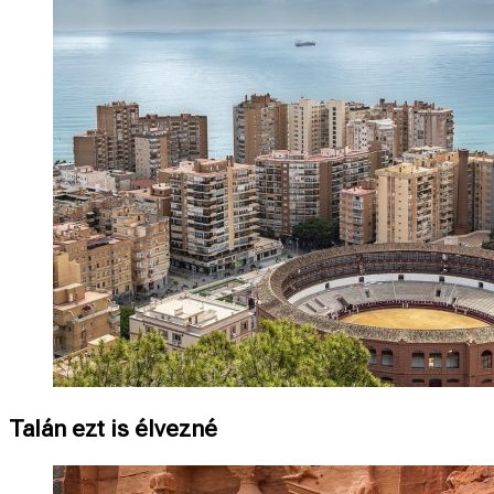
Talán ezt is élvezné