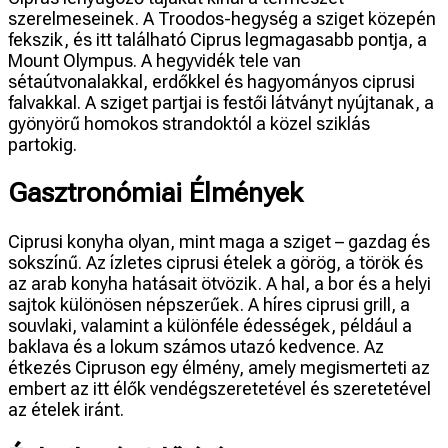
szerelmeseinek. A Troodos-hegység a sziget közepén
fekszik, és itt található Ciprus legmagasabb pontja, a
Mount Olympus. A hegyvidék tele van
sétaútvonalakkal, erdőkkel és hagyományos ciprusi
falvakkal. A sziget partjai is festői látványt nyújtanak, a
gyönyörű homokos strandoktól a közel sziklás
partokig.
Gasztronómiai Élmények
Ciprusi konyha olyan, mint maga a sziget – gazdag és
sokszínű. Az ízletes ciprusi ételek a görög, a török és
az arab konyha hatásait ötvözik. A hal, a bor és a helyi
sajtok különösen népszerűek. A híres ciprusi grill, a
souvlaki, valamint a különféle édességek, például a
baklava és a lokum számos utazó kedvence. Az
étkezés Cipruson egy élmény, amely megismerteti az
embert az itt élők vendégszeretetével és szeretetével
az ételek iránt.