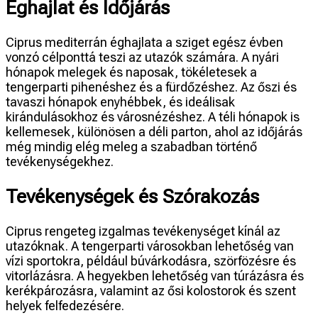
Éghajlat és Időjárás
Ciprus mediterrán éghajlata a sziget egész évben
vonzó célponttá teszi az utazók számára. A nyári
hónapok melegek és naposak, tökéletesek a
tengerparti pihenéshez és a fürdőzéshez. Az őszi és
tavaszi hónapok enyhébbek, és ideálisak
kirándulásokhoz és városnézéshez. A téli hónapok is
kellemesek, különösen a déli parton, ahol az időjárás
még mindig elég meleg a szabadban történő
tevékenységekhez.
Tevékenységek és Szórakozás
Ciprus rengeteg izgalmas tevékenységet kínál az
utazóknak. A tengerparti városokban lehetőség van
vízi sportokra, például búvárkodásra, szörfözésre és
vitorlázásra. A hegyekben lehetőség van túrázásra és
kerékpározásra, valamint az ősi kolostorok és szent
helyek felfedezésére.