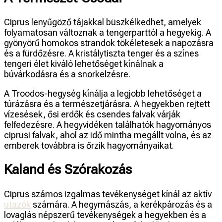
Ciprus lenyűgöző tájakkal büszkélkedhet, amelyek
folyamatosan változnak a tengerparttól a hegyekig. A
gyönyörű homokos strandok tökéletesek a napozásra
és a fürdőzésre. A kristálytiszta tenger és a színes
tengeri élet kiváló lehetőséget kínálnak a
búvárkodásra és a snorkelzésre.
A Troodos-hegység kínálja a legjobb lehetőséget a
túrázásra és a természetjárásra. A hegyekben rejtett
vízesések, ősi erdők és csendes falvak várják
felfedezésre. A hegyvidéken találhatók hagyományos
ciprusi falvak, ahol az idő mintha megállt volna, és az
emberek továbbra is őrzik hagyományaikat.
Kaland és Szórakozás
Ciprus számos izgalmas tevékenységet kínál az aktív
utazók
számára. A hegymászás, a kerékpározás és a
lovaglás népszerű tevékenységek a hegyekben és a