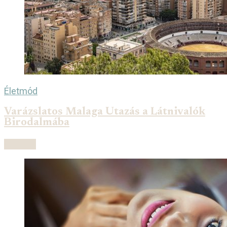
Életmód
Varázslatos Malaga Utazás a Látnivalók
Birodalmába
Olvasás