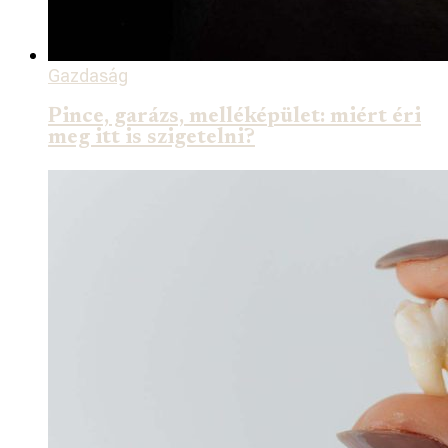
Gazdaság
Pince, garázs, melléképület: miért éri
meg itt is szigetelni?