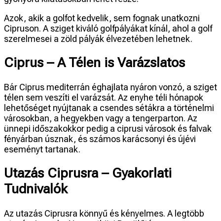
Azok, akik a golfot kedvelik, sem fognak unatkozni
Cipruson. A sziget kiváló golfpályákat kínál, ahol a golf
szerelmesei a zöld pályák élvezetében lehetnek.
Ciprus – A Télen is Varázslatos
Bár Ciprus mediterrán éghajlata nyáron vonzó, a sziget
télen sem veszíti el varázsát. Az enyhe téli hónapok
lehetőséget nyújtanak a csendes sétákra a történelmi
városokban, a hegyekben vagy a tengerparton. Az
ünnepi időszakokkor pedig a ciprusi városok és falvak
fényárban úsznak, és számos karácsonyi és újévi
eseményt tartanak.
Utazás Ciprusra – Gyakorlati
Tudnivalók
Az utazás Ciprusra könnyű és kényelmes. A legtöbb