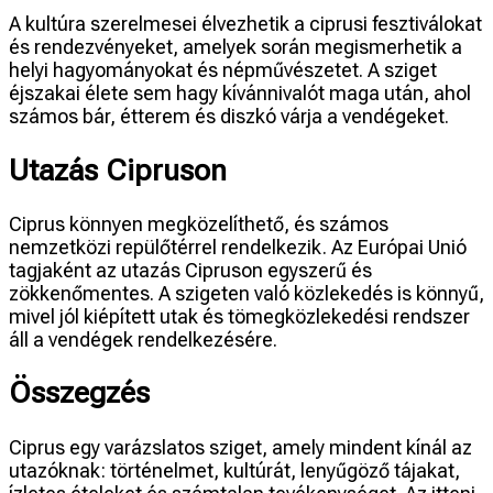
A kultúra szerelmesei élvezhetik a ciprusi fesztiválokat
és rendezvényeket, amelyek során megismerhetik a
helyi hagyományokat és népművészetet. A sziget
éjszakai élete sem hagy kívánnivalót maga után, ahol
számos bár, étterem és diszkó várja a vendégeket.
Utazás Cipruson
Ciprus könnyen megközelíthető, és számos
nemzetközi repülőtérrel rendelkezik. Az Európai Unió
tagjaként az utazás Cipruson egyszerű és
zökkenőmentes. A szigeten való közlekedés is könnyű,
mivel jól kiépített utak és tömegközlekedési rendszer
áll a vendégek rendelkezésére.
Összegzés
Ciprus egy varázslatos sziget, amely mindent kínál az
utazóknak: történelmet, kultúrát, lenyűgöző tájakat,