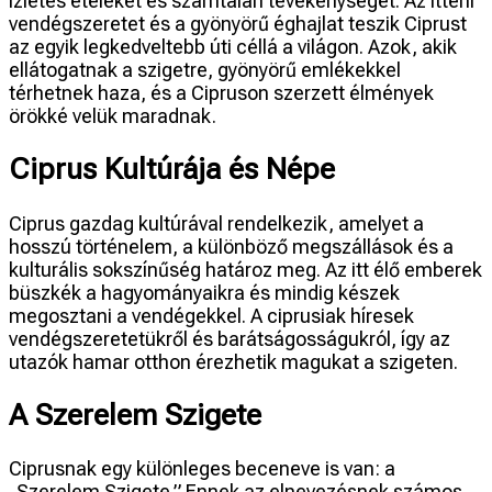
ízletes ételeket és számtalan tevékenységet. Az itteni
vendégszeretet és a gyönyörű éghajlat teszik Ciprust
az egyik legkedveltebb úti céllá a világon. Azok, akik
ellátogatnak a szigetre, gyönyörű emlékekkel
térhetnek haza, és a Cipruson szerzett élmények
örökké velük maradnak.
Ciprus Kultúrája és Népe
Ciprus gazdag kultúrával rendelkezik, amelyet a
hosszú történelem, a különböző megszállások és a
kulturális sokszínűség határoz meg. Az itt élő emberek
büszkék a hagyományaikra és mindig készek
megosztani a vendégekkel. A ciprusiak híresek
vendégszeretetükről és barátságosságukról, így az
utazók hamar otthon érezhetik magukat a szigeten.
A Szerelem Szigete
Ciprusnak egy különleges beceneve is van: a
„Szerelem Szigete.” Ennek az elnevezésnek számos