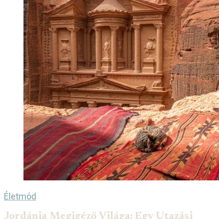
Életmód
Jordánia Megigéző Világa: Egy Utazási