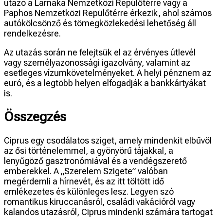
utazó a Larnaka Nemzetközi Repülőtérre vagy a
Paphos Nemzetközi Repülőtérre érkezik, ahol számos
autókölcsönző és tömegközlekedési lehetőség áll
rendelkezésre.
Az utazás során ne felejtsük el az érvényes útlevél
vagy személyazonossági igazolvány, valamint az
esetleges vízumkövetelményeket. A helyi pénznem az
euró, és a legtöbb helyen elfogadják a bankkártyákat
is.
Összegzés
Ciprus egy csodálatos sziget, amely mindenkit elbűvöl
az ősi történelemmel, a gyönyörű tájakkal, a
lenyűgöző gasztronómiával és a vendégszerető
emberekkel. A „Szerelem Szigete” valóban
megérdemli a hírnevét, és az itt töltött idő
emlékezetes és különleges lesz. Legyen szó
romantikus kiruccanásról, családi vakációról vagy
kalandos utazásról, Ciprus mindenki számára tartogat