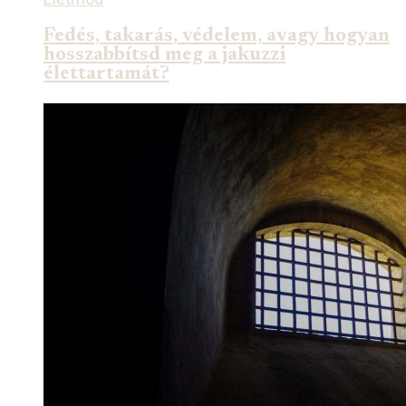
Fedés, takarás, védelem, avagy hogyan
hosszabbítsd meg a jakuzzi
élettartamát?