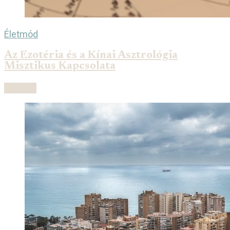
Életmód
Az Ezotéria és a Kínai Asztrológia
Misztikus Kapcsolata
Olvasás