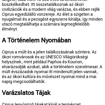
büszkélkedhet. Itt összetalálkoznak az ókori
civilizációk és a modern világ varázsa, és ebben rejlik
Ciprus egyedülálló vonzereje. Az élet a szigeten a
nyugalmat és a pezsgést egyszerre kínálja, így minden
utazó megtalálhatja a számára legmegfelelőbb
élményt.
A Történelem Nyomában
Ciprus a múlt és a jelen találkozásának színtere. Az
ókori romvárosok és az UNESCO Világörökségi
helyszínek, mint például Paphos és Kourion,
elvarázsolják azokat, akik a történelem szerelmesei. A
múlt évszázadok nyomai itt mindenütt jelen vannak,
és az ókori kultúra és művészet nyomai mind a mai
napig megcsodálhatók.
Varázslatos Tájak
Ciprus lenyűgöző tájakat kínál a természet