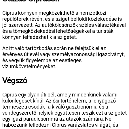
Ciprus könnyen megközelíthető a nemzetközi
repülőterek révén, és a sziget belföldi közlekedése is
jól szervezett. Az autókölcsönzők széles választékával
és a tömegközlekedési lehetőségekkel a turisták
könnyen felfedezhetik a szigetet.
Az itt való tartózkodás során ne felejtsük el az
érvényes útlevél vagy személyazonossági igazolványt,
és vegyük figyelembe az esetleges
vízumkövetelményeket.
Végszó
Ciprus egy olyan úti cél, amely mindenkinek valami
különlegeset kínál. Az ősi történelem, a lenyűgöző
természeti csodák, a kiváló gasztronómia és a
vendégszerető helyiek együttesen teszik ezt a szigetet
egy igazi paradicsommá az utazók számára. Ne
habozzunk felfedezni Ciprus varázslatos világát, és