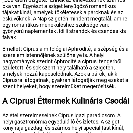
oka van. Egyrészt a sziget lenyűgöző romantikus
tájakat kínál, amelyek tökéletesek a pároknak és az
esküvőknek. A Nap szigetén mindent megtalál, amire
egy romantikus meneküléshez szüksége van:
gyönyörű naplementék, idilli strandok és csendes kis
falvak.
Emellett Ciprus a mitológiai Aphrodité, a szépség és a
szerelem istennőjének szülőhelye is. A helyi
hagyományok szerint Aphrodité a ciprusi tengerből
született, és sok szent hely található a szigeten,
amelyek hozzá kapcsolódnak. Azok a párok, akik
Ciprusra látogatnak, gyakran látogatják meg ezeket a
szent helyeket, hogy szerelmüket megerősítsék.
A Ciprusi Éttermek Kulináris Csodái
Az étel szerelmeseinek Ciprus igazi paradicsom. A
helyi gasztronómia egyedülálló és ízletes. A sziget
konyhája gazdag, és számos helyi specialitást kínál,