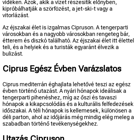
vidéken. Azok, akik a vizet részesítik előnyben,
kipróbálhatják a szörfözést, a jet-ski-t vagy a
vitorlázást.
Az éjszakai élet is izgalmas Cipruson. A tengerparti
városokban és a nagyobb városokban rengeteg bár,
étterem és diszkó található. Az éjszakai élet itt élettel
teli, és a helyiek és a turisták egyaránt élvezik a
bulizást.
Ciprus Egész Évben Varázslatos
Ciprus mediterrán éghajlata lehetővé teszi az egész
évben történő utazást. A nyári hónapok ideálisak a
tengerparti pihenéshez, míg az őszi és tavaszi
hónapok a kikapcsolódás és a kulturális felfedezések
időszakai. A téli hónapok is kellemesek, különösen a
déli parton, ahol az időjárás még mindig elég meleg a
szabadban történő tevékenységekhez.
Utazás Cipruson