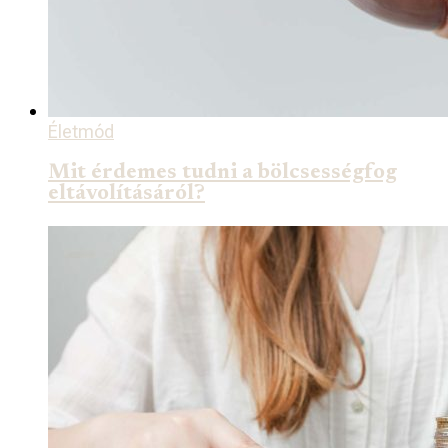
Életmód
Mit érdemes tudni a bölcsességfog
eltávolításáról?