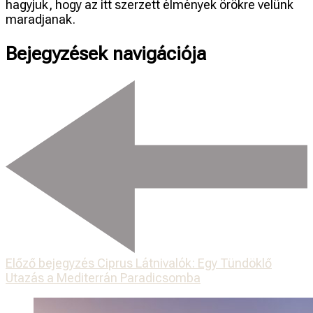
hagyjuk, hogy az itt szerzett élmények örökre velünk
maradjanak.
Bejegyzések navigációja
Előző bejegyzés
Ciprus Látnivalók: Egy Tündöklő
Utazás a Mediterrán Paradicsomba