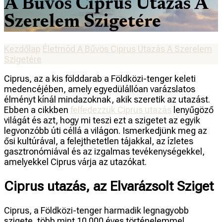
A Bűvös Ciprus Utazás A
Szerelem Szigetére
Kezdőlap
Életmód
A Bűvös Ciprus Utazás A Szerelem
Szigetére
Ciprus, az a kis földdarab a Földközi-tenger keleti
medencéjében, amely egyedülállóan varázslatos
élményt kínál mindazoknak, akik szeretik az utazást.
Ebben a cikkben
felfedezzük Ciprus utazás
lenyűgöző
világát és azt, hogy mi teszi ezt a szigetet az egyik
legvonzóbb úti céllá a világon. Ismerkedjünk meg az
ősi kultúrával, a felejthetetlen tájakkal, az ízletes
gasztronómiával és az izgalmas tevékenységekkel,
amelyekkel Ciprus várja az utazókat.
Ciprus utazás, az Elvarázsolt Sziget
Ciprus, a Földközi-tenger harmadik legnagyobb
szigete, több mint 10 000 éves történelemmel