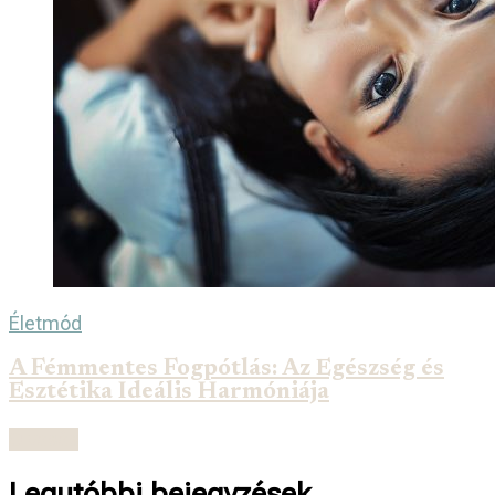
Életmód
A Fémmentes Fogpótlás: Az Egészség és
Esztétika Ideális Harmóniája
Olvasás
Legutóbbi bejegyzések