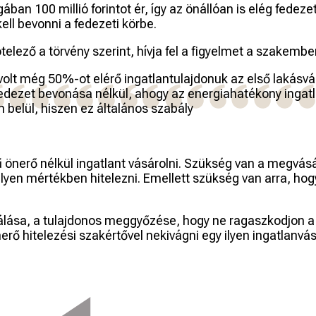
n 100 millió forintot ér, így az önállóan is elég fedezetet 
kell bevonni a fedezeti körbe.
lező a törvény szerint, hívja fel a figyelmet a szakember
 volt még 50%-ot elérő ingatlantulajdonuk az első lakás
edezet bevonása nélkül, ahogy az energiahatékony ingatla
 belül, hiszen ez általános szabály
önerő nélkül ingatlant vásárolni. Szükség van a megvásár
lyen mértékben hitelezni. Emellett szükség van arra, hogy
lása, a tulajdonos meggyőzése, hogy ne ragaszkodjon a f
rő hitelezési szakértővel nekivágni egy ilyen ingatlanvá