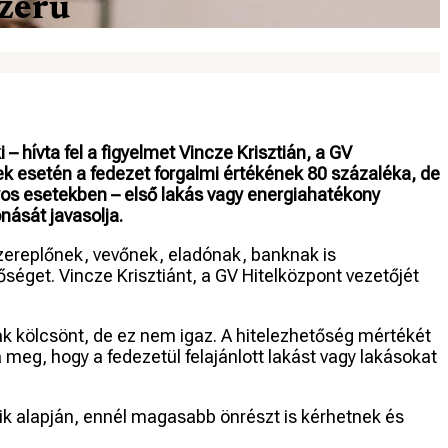
szerű
– hívta fel a figyelmet Vincze Krisztián, a GV
lek esetén a fedezet forgalmi értékének 80 százaléka, de
nyos esetekben – első lakás vagy energiahatékony
nását javasolja.
szereplőnek, vevőnek, eladónak, banknak is
séget. Vincze Krisztiánt, a GV Hitelközpont vezetőjét
ak kölcsönt, de ez nem igaz. A hitelezhetőség mértékét
meg, hogy a fedezetül felajánlott lakást vagy lakásokat
eik alapján, ennél magasabb önrészt is kérhetnek és