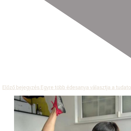
Előző bejegyzés
Egyre több édesanya választja a tudato