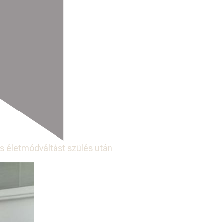
s életmódváltást szülés után