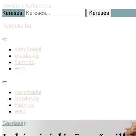
Tovább a tartalomra
Keresés:
Teleteka.hu
Kezdőoldal
Gazdaság
Életmód
Web
Kezdőoldal
Gazdaság
Életmód
Web
Gazdaság