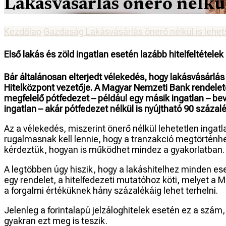
Lakásvásárlás önerő nélkül
Kezdőlap
Gazdaság
Lakásvásárlás önerő nélkül is leh
Első lakás és zöld ingatlan esetén lazább hitelfeltételek
Bár általánosan elterjedt vélekedés, hogy lakásvásárlás 
Hitelközpont vezetője. A Magyar Nemzeti Bank rendelete 
megfelelő pótfedezet – például egy másik ingatlan – bev
ingatlan – akár pótfedezet nélkül is nyújtható 90 százal
Az a vélekedés, miszerint önerő nélkül lehetetlen inga
rugalmasnak kell lennie, hogy a tranzakció megtörténhes
kérdeztük, hogyan is működhet mindez a gyakorlatban.
A legtöbben úgy hiszik, hogy a lakáshitelhez minden ese
egy rendelet, a hitelfedezeti mutatóhoz köti, melyet a
a forgalmi értéküknek hány százalékáig lehet terhelni.
Jelenleg a forintalapú jelzáloghitelek esetén ez a szám
gyakran ezt meg is teszik.