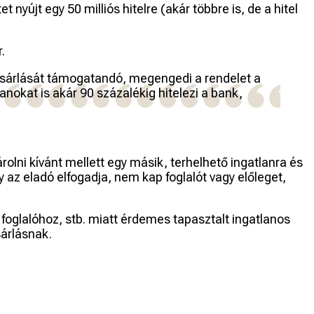
nyújt egy 50 milliós hitelre (akár többre is, de a hitel
.
vásárlását támogatandó, megengedi a rendelet a
nokat is akár 90 százalékig hitelezi a bank,
olni kívánt mellett egy másik, terhelhető ingatlanra és
 az eladó elfogadja, nem kap foglalót vagy előleget,
oglalóhoz, stb. miatt érdemes tapasztalt ingatlanos
sárlásnak.