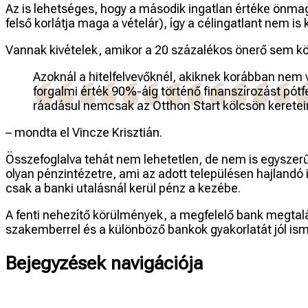
Az is lehetséges, hogy a második ingatlan értéke önmagába
felső korlátja maga a vételár), így a célingatlant nem is 
Vannak kivételek, amikor a 20 százalékos önerő sem köte
Azoknál a hitelfelvevőknél, akiknek korábban nem
forgalmi érték 90%-áig történő finanszírozást pótf
ráadásul nemcsak az Otthon Start kölcsön keretein
– mondta el Vincze Krisztián.
Összefoglalva tehát nem lehetetlen, de nem is egyszerű 
olyan pénzintézetre, ami az adott településen hajlandó i
csak a banki utalásnál kerül pénz a kezébe.
A fenti nehezítő körülmények, a megfelelő bank megtalá
szakemberrel és a különböző bankok gyakorlatát jól isme
Bejegyzések navigációja