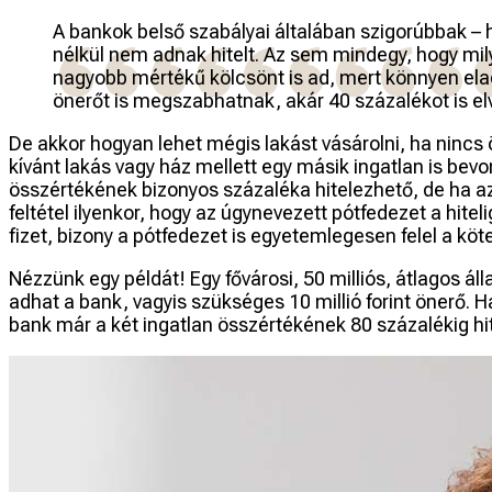
A bankok belső szabályai általában szigorúbbak – hí
nélkül nem adnak hitelt. Az sem mindegy, hogy mily
nagyobb mértékű kölcsönt is ad, mert könnyen el
önerőt is megszabhatnak, akár 40 százalékot is el
De akkor hogyan lehet mégis lakást vásárolni, ha ninc
kívánt lakás vagy ház mellett egy másik ingatlan is bevo
összértékének bizonyos százaléka hitelezhető, de ha az 
feltétel ilyenkor, hogy az úgynevezett pótfedezet a hit
fizet, bizony a pótfedezet is egyetemlegesen felel a köt
Nézzünk egy példát! Egy fővárosi, 50 milliós, átlagos á
adhat a bank, vagyis szükséges 10 millió forint önerő. H
bank már a két ingatlan összértékének 80 százalékig hite