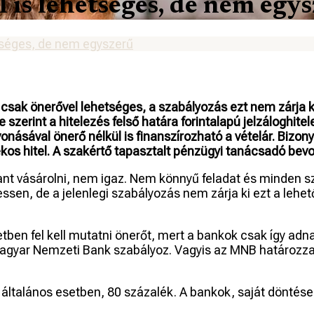
 is lehetséges, de nem egy
etséges, de nem egyszerű
csak önerővel lehetséges, a szabályozás ezt nem zárja ki 
szerint a hitelezés felső határa forintalapú jelzáloghite
onásával önerő nélkül is finanszírozható a vételár. Bizo
ékos hitel. A szakértő tapasztalt pénzügyi tanácsadó bevo
tlant vásárolni, nem igaz. Nem könnyű feladat és minden 
sen, de a jelenlegi szabályozás nem zárja ki ezt a lehető
tben fel kell mutatni önerőt, mert a bankok csak így adn
 Magyar Nemzeti Bank szabályoz. Vagyis az MNB határozza 
, általános esetben, 80 százalék. A bankok, saját döntés