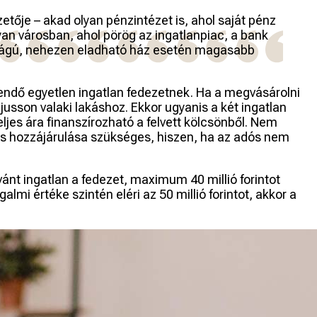
zetője – akad olyan pénzintézet is, ahol saját pénz
yan városban, ahol pörög az ingatlanpiac, a bank
tságú, nehezen eladható ház esetén magasabb
endő egyetlen ingatlan fedezetnek. Ha a megvásárolni
jusson valaki lakáshoz. Ekkor ugyanis a két ingatlan
jes ára finanszírozható a felvett kölcsönből. Nem
onos hozzájárulása szükséges, hiszen, ha az adós nem
ánt ingatlan a fedezet, maximum 40 millió forintot
lmi értéke szintén eléri az 50 millió forintot, akkor a