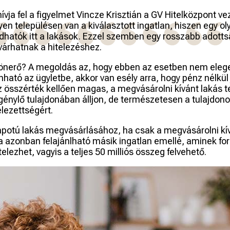
vja fel a figyelmet Vincze Krisztián a GV Hitelközpont ve
en településen van a kiválasztott ingatlan, hiszen egy ol
adhatók itt a lakások. Ezzel szemben egy rosszabb adot
várhatnak a hitelezéshez.
s önerő? A megoldás az, hogy ebben az esetben nem eleg
nható az ügyletbe, akkor van esély arra, hogy pénz nélkül 
összérték kellően magas, a megvásárolni kívánt lakás tel
eligénylő tulajdonában álljon, de természetesen a tulajd
elezettségért.
llapotú lakás megvásárlásához, ha csak a megvásárolni kív
a azonban felajánlható másik ingatlan emellé, aminek forga
lezhet, vagyis a teljes 50 milliós összeg felvehető.