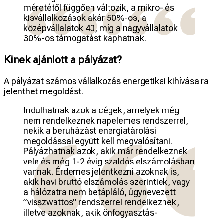
méretétől függően változik, a mikro- és
kisvállalkozások akár 50%-os, a
középvállalatok 40, míg a nagyvállalatok
30%-os támogatást kaphatnak.
Kinek ajánlott a pályázat?
A pályázat számos vállalkozás energetikai kihívásaira
jelenthet megoldást.
Indulhatnak azok a cégek, amelyek még
nem rendelkeznek napelemes rendszerrel,
nekik a beruházást energiatárolási
megoldással együtt kell megvalósítani.
Pályázhatnak azok, akik már rendelkeznek
vele és még 1-2 évig szaldós elszámolásban
vannak. Érdemes jelentkezni azoknak is,
akik havi bruttó elszámolás szerintiek, vagy
a hálózatra nem betápláló, úgynevezett
”visszwattos” rendszerrel rendelkeznek,
illetve azoknak, akik önfogyasztás-