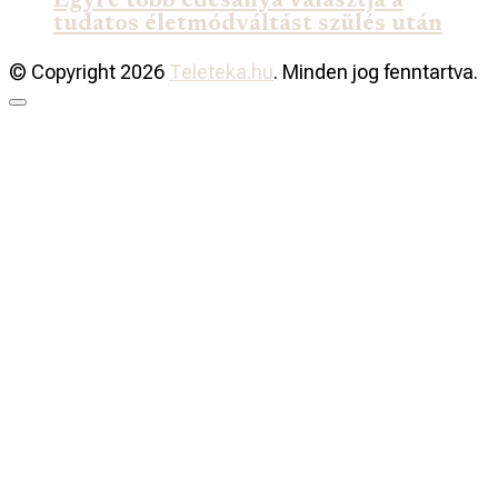
Egyre több édesanya választja a
tudatos életmódváltást szülés után
© Copyright 2026
Teleteka.hu
. Minden jog fenntartva.