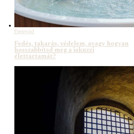
Életmód
Fedés, takarás, védelem, avagy hogyan
hosszabbítsd meg a jakuzzi
élettartamát?