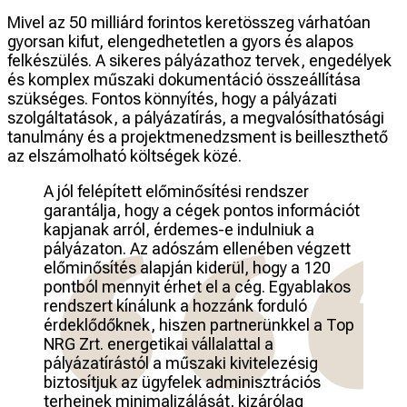
Mivel az 50 milliárd forintos keretösszeg várhatóan
gyorsan kifut, elengedhetetlen a gyors és alapos
felkészülés. A sikeres pályázathoz tervek, engedélyek
és komplex műszaki dokumentáció összeállítása
szükséges. Fontos könnyítés, hogy a pályázati
szolgáltatások, a pályázatírás, a megvalósíthatósági
tanulmány és a projektmenedzsment is beilleszthető
az elszámolható költségek közé.
A jól felépített előminősítési rendszer
garantálja, hogy a cégek pontos információt
kapjanak arról, érdemes-e indulniuk a
pályázaton. Az adószám ellenében végzett
előminősítés alapján kiderül, hogy a 120
pontból mennyit érhet el a cég. Egyablakos
rendszert kínálunk a hozzánk forduló
érdeklődőknek, hiszen partnerünkkel a Top
NRG Zrt. energetikai vállalattal a
pályázatírástól a műszaki kivitelezésig
biztosítjuk az ügyfelek adminisztrációs
terheinek minimalizálását, kizárólag