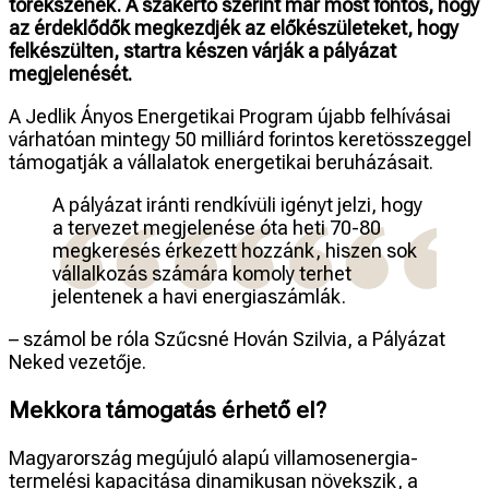
törekszenek. A szakértő szerint már most fontos, hogy
az érdeklődők megkezdjék az előkészületeket, hogy
felkészülten, startra készen várják a pályázat
megjelenését.
A Jedlik Ányos Energetikai Program újabb felhívásai
várhatóan mintegy 50 milliárd forintos keretösszeggel
támogatják a vállalatok energetikai beruházásait.
A pályázat iránti rendkívüli igényt jelzi, hogy
a tervezet megjelenése óta heti 70-80
megkeresés érkezett hozzánk, hiszen sok
vállalkozás számára komoly terhet
jelentenek a havi energiaszámlák.
– számol be róla Szűcsné Hován Szilvia, a Pályázat
Neked vezetője.
Mekkora támogatás érhető el?
Magyarország megújuló alapú villamosenergia-
termelési kapacitása dinamikusan növekszik, a