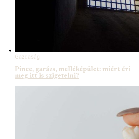
Gazdaság
Pince, garázs, melléképület: miért éri
meg itt is szigetelni?