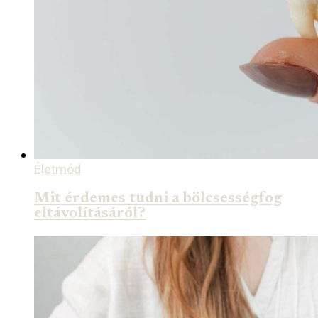
Életmód
Mit érdemes tudni a bölcsességfog
eltávolításáról?