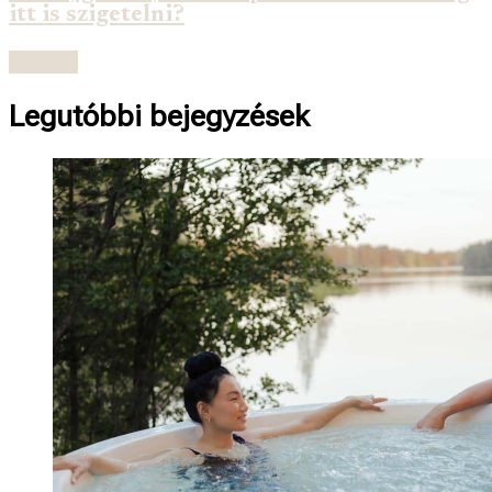
itt is szigetelni?
Olvasás
Legutóbbi bejegyzések