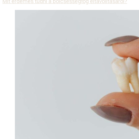
Mit érdemes tudni a bölcsességfog eltávolításáról?