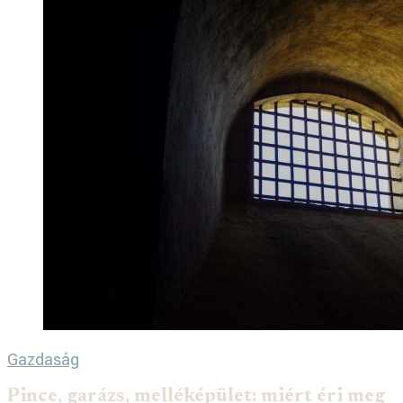
Gazdaság
Pince, garázs, melléképület: miért éri meg