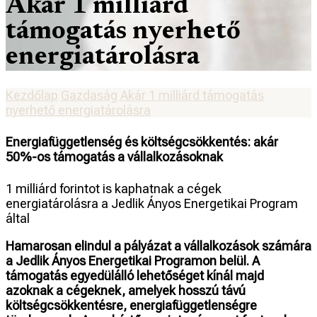
Akár 1 milliárd
támogatás nyerhető
energiatárolásra
Kezdőlap
Gazdaság
Akár 1 milliárd támogatás
nyerhető energiatárolásra
Energiafüggetlenség és költségcsökkentés: akár
50%-os támogatás a vállalkozásoknak
1 milliárd forintot is kaphatnak a cégek
energiatárolásra a Jedlik Ányos Energetikai Program
által
Hamarosan elindul a pályázat a vállalkozások számára
a Jedlik Ányos Energetikai Programon belül. A
támogatás egyedülálló lehetőséget kínál majd
azoknak a cégeknek, amelyek hosszú távú
költségcsökkentésre, energiafüggetlenségre