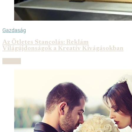
Gazdaság
Az Ötletes Stancolás: Reklám
Világújdonságok a Kreatív Kivágásokban
Olvasás