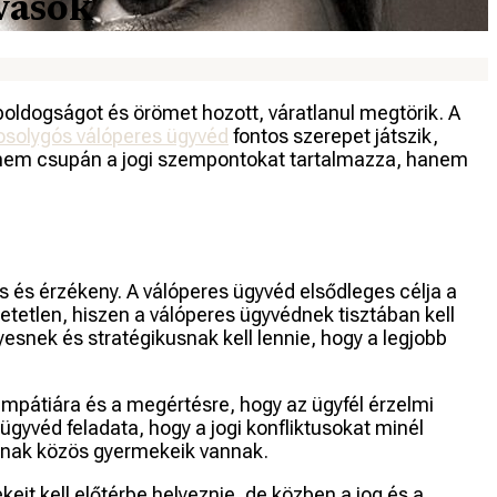
vások
boldogságot és örömet hozott, váratlanul megtörik. A
solygós válóperes ügyvéd
fontos szerepet játszik,
ata nem csupán a jogi szempontokat tartalmazza, hanem
s és érzékeny. A válóperes ügyvéd elsődleges célja a
etetlen, hiszen a válóperes ügyvédnek tisztában kell
esnek és stratégikusnak kell lennie, hogy a legjobb
empátiára és a megértésre, hogy az ügyfél érzelmi
 ügyvéd feladata, hogy a jogi konfliktusokat minél
árnak közös gyermekeik vannak.
eit kell előtérbe helyeznie, de közben a jog és a