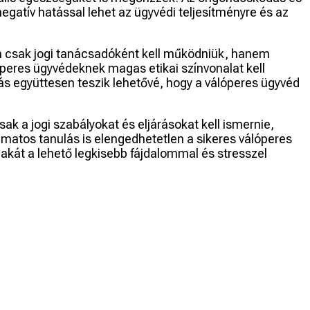
gatív hatással lehet az ügyvédi teljesítményre és az
em csak jogi tanácsadóként kell működniük, hanem
lóperes ügyvédeknek magas etikai színvonalat kell
lás együttesen teszik lehetővé, hogy a válóperes ügyvéd
k a jogi szabályokat és eljárásokat kell ismernie,
amatos tanulás is elengedhetetlen a sikeres válóperes
akát a lehető legkisebb fájdalommal és stresszel