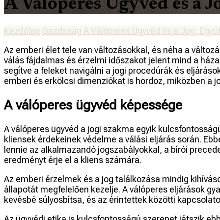
A Válóperes Ügyvéd és a 
Kezdőlap
Gazdaság
A Válóperes Ügyvéd és a Jog: Együ
Az emberi élet tele van változásokkal, és néha a válto
válás fájdalmas és érzelmi időszakot jelent mind a ház
segítve a feleket navigálni a jogi procedúrák és eljár
emberi és erkölcsi dimenziókat is hordoz, miközben a jo
A válóperes ügyvéd képessége
A válóperes ügyvéd a jogi szakma egyik kulcsfontosságú
kliensek érdekeinek védelme a válási eljárás során. Eb
lennie az alkalmazandó jogszabályokkal, a bírói precede
eredményt érje el a kliens számára.
Az emberi érzelmek és a jog találkozása mindig kihíváso
állapotát megfelelően kezelje. A válóperes eljárások gya
kevésbé súlyosbítsa, és az érintettek közötti kapcsol
Az ügyvédi etika is kulcsfontosságú szerepet játszik eb