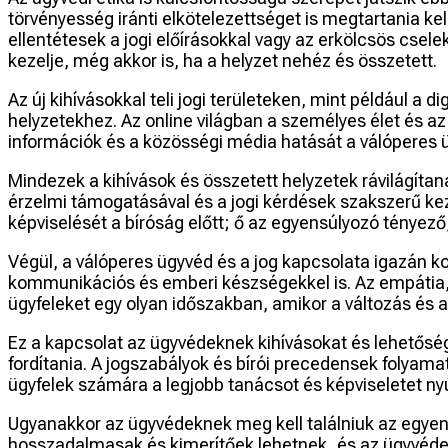
törvényesség iránti elkötelezettséget is megtartania ke
ellentétesek a jogi előírásokkal vagy az erkölcsös csele
kezelje, még akkor is, ha a helyzet nehéz és összetett.
Az új kihívásokkal teli jogi területeken, mint például 
helyzetekhez. Az online világban a személyes élet és az
információk és a közösségi média hatását a válóperes 
Mindezek a kihívások és összetett helyzetek rávilágíta
érzelmi támogatásával és a jogi kérdések szakszerű kez
képviselését a bíróság előtt; ő az egyensúlyozó tényező,
Végül, a válóperes ügyvéd és a jog kapcsolata igazán k
kommunikációs és emberi készségekkel is. Az empátia, 
ügyfeleket egy olyan időszakban, amikor a változás és a
Ez a kapcsolat az ügyvédeknek kihívásokat és lehetőségek
fordítania. A jogszabályok és bírói precedensek folyam
ügyfelek számára a legjobb tanácsot és képviseletet ny
Ugyanakkor az ügyvédeknek meg kell találniuk az egyens
hosszadalmasak és kimerítőek lehetnek, és az ügyvédek