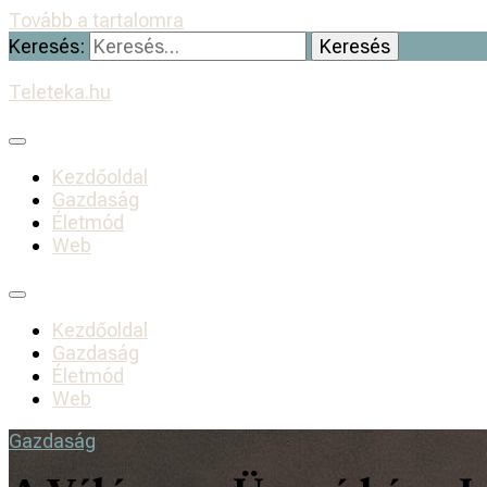
Tovább a tartalomra
Keresés:
Teleteka.hu
Kezdőoldal
Gazdaság
Életmód
Web
Kezdőoldal
Gazdaság
Életmód
Web
Gazdaság