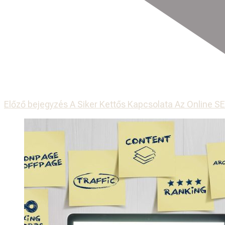
Előző bejegyzés
A Siker Kettős Kapcsolata Az Online 