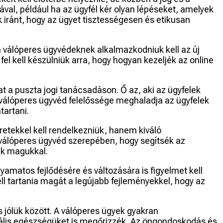
ával, például ha az ügyfél kér olyan lépéseket, amelyek
k iránt, hogy az ügyet tisztességesen és etikusan
, a válóperes ügyvédeknek alkalmazkodniuk kell az új
el kell készülniük arra, hogy hogyan kezeljék az online
t a puszta jogi tanácsadáson. Ő az, aki az ügyfelek
A válóperes ügyvéd felelőssége meghaladja az ügyfelek
tartani.
etekkel kell rendelkezniük, hanem kiváló
 válóperes ügyvéd szerepében, hogy segítsék az
nak magukkal.
yamatos fejlődésére és változására is figyelmet kell
ll tartania magát a legújabb fejleményekkel, hogy az
 jólük között. A válóperes ügyek gyakran
ntális egészségüket is megőrizzék. Az öngondoskodás és