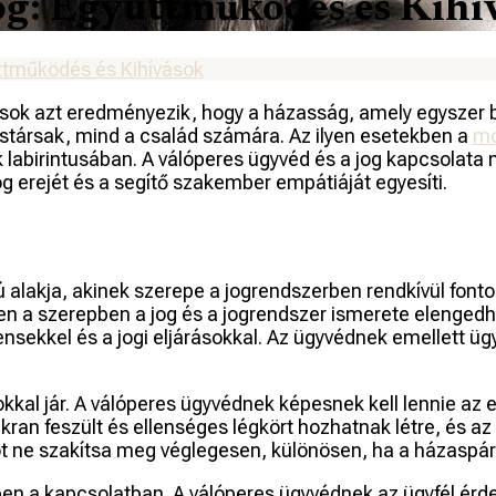
Jog: Együttműködés és Kihí
ttműködés és Kihívások
zások azt eredményezik, hogy a házasság, amely egyszer 
astársak, mind a család számára. Az ilyen esetekben a
mo
ások labirintusában. A válóperes ügyvéd és a jog kapcsol
g erejét és a segítő szakember empátiáját egyesíti.
 alakja, akinek szerepe a jogrendszerben rendkívül fonto
ben a szerepben a jog és a jogrendszer ismerete elengedh
nsekkel és a jogi eljárásokkal. Az ügyvédnek emellett ügy
kkal jár. A válóperes ügyvédnek képesnek kell lennie az 
kran feszült és ellenséges légkört hozhatnak létre, és az
atot ne szakítsa meg véglegesen, különösen, ha a házasp
ben a kapcsolatban. A válóperes ügyvédnek az ügyfél érdek