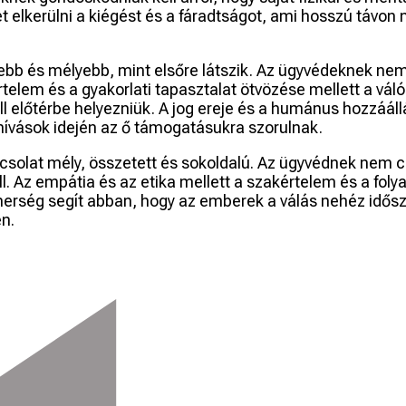
lkerülni a kiégést és a fáradtságot, ami hosszú távon ne
tebb és mélyebb, mint elsőre látszik. Az ügyvédeknek n
rtelem és a gyakorlati tapasztalat ötvözése mellett a vá
ell előtérbe helyezniük. A jog ereje és a humánus hozzáál
ihívások idején az ő támogatásukra szorulnak.
csolat mély, összetett és sokoldalú. Az ügyvédnek nem csa
. Az empátia és az etika mellett a szakértelem és a foly
nerség segít abban, hogy az emberek a válás nehéz idősz
n.