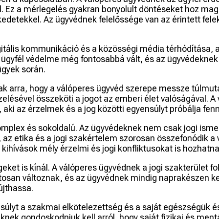
ll. Ez a mérlegelés gyakran bonyolult döntéseket hoz mag
kedetekkel. Az ügyvédnek felelőssége van az érintett fele
a digitális kommunikáció és a közösségi média térhódítása
 ügyfél védelme még fontosabbá vált, és az ügyvédeknek f
ügyek során.
nak arra, hogy a válóperes ügyvéd szerepe messze túlmuta
elésével összeköti a jogot az emberi élet valóságával. 
 aki az érzelmek és a jog közötti egyensúlyt próbálja fenn
omplex és sokoldalú. Az ügyvédeknek nem csak jogi ismer
az etika és a jogi szakértelem szorosan összefonódik a
 kihívások mély érzelmi és jogi konfliktusokat is hozhat
et is kínál. A válóperes ügyvédnek a jogi szakterület fol
atosan változnak, és az ügyvédnek mindig naprakészen ke
újthassa.
úlyt a szakmai elkötelezettség és a saját egészségük és
nek gondoskodniuk kell arról, hogy saját fizikai és me