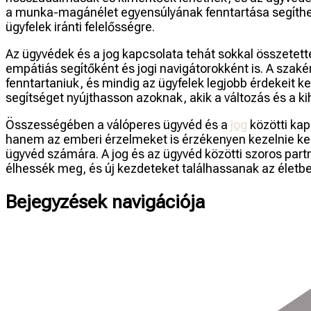
a munka-magánélet egyensúlyának fenntartása segíthet e
ügyfelek iránti felelősségre.
Az ügyvédek és a jog kapcsolata tehát sokkal összetet
empátiás segítőként és jogi navigátorokként is. A szaké
fenntartaniuk, és mindig az ügyfelek legjobb érdekeit k
segítséget nyújthasson azoknak, akik a változás és a k
Összességében a válóperes ügyvéd és a
jog
közötti kap
hanem az emberi érzelmeket is érzékenyen kezelnie kell
ügyvéd számára. A jog és az ügyvéd közötti szoros part
élhessék meg, és új kezdeteket találhassanak az életbe
Bejegyzések navigációja