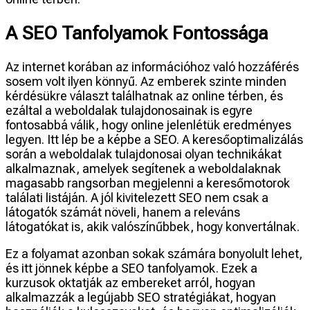
A SEO Tanfolyamok Fontossága
Az internet korában az információhoz való hozzáférés
sosem volt ilyen könnyű. Az emberek szinte minden
kérdésükre választ találhatnak az online térben, és
ezáltal a weboldalak tulajdonosainak is egyre
fontosabbá válik, hogy online jelenlétük eredményes
legyen. Itt lép be a képbe a SEO. A keresőoptimalizálás
során a weboldalak tulajdonosai olyan technikákat
alkalmaznak, amelyek segítenek a weboldalaknak
magasabb rangsorban megjelenni a keresőmotorok
találati listáján. A jól kivitelezett SEO nem csak a
látogatók számát növeli, hanem a releváns
látogatókat is, akik valószínűbbek, hogy konvertálnak.
Ez a folyamat azonban sokak számára bonyolult lehet,
és itt jönnek képbe a SEO tanfolyamok. Ezek a
kurzusok oktatják az embereket arról, hogyan
alkalmazzák a legújabb SEO stratégiákat, hogyan