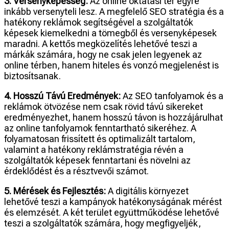
3. Versenyképesség:
Az online oktatási tér egyre
inkább versenyteli lesz. A megfelelő SEO stratégia és a
hatékony reklámok segítségével a szolgáltatók
képesek kiemelkedni a tömegből és versenyképesek
maradni. A kettős megközelítés lehetővé teszi a
márkák számára, hogy ne csak jelen legyenek az
online térben, hanem hiteles és vonzó megjelenést is
biztosítsanak.
4. Hosszú Távú Eredmények:
Az SEO tanfolyamok és a
reklámok ötvözése nem csak rövid távú sikereket
eredményezhet, hanem hosszú távon is hozzájárulhat
az online tanfolyamok fenntartható sikeréhez. A
folyamatosan frissített és optimalizált tartalom,
valamint a hatékony reklámstratégia révén a
szolgáltatók képesek fenntartani és növelni az
érdeklődést és a résztvevői számot.
5. Mérések és Fejlesztés:
A digitális környezet
lehetővé teszi a kampányok hatékonyságának mérést
és elemzését. A két terület együttműködése lehetővé
teszi a szolgáltatók számára, hogy megfigyeljék,