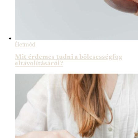
Életmód
Mit érdemes tudni a bölcsességfog
eltávolításáról?