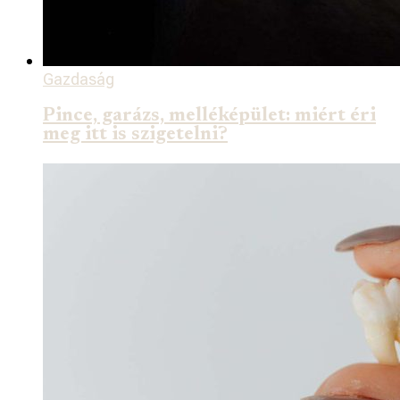
Gazdaság
Pince, garázs, melléképület: miért éri
meg itt is szigetelni?