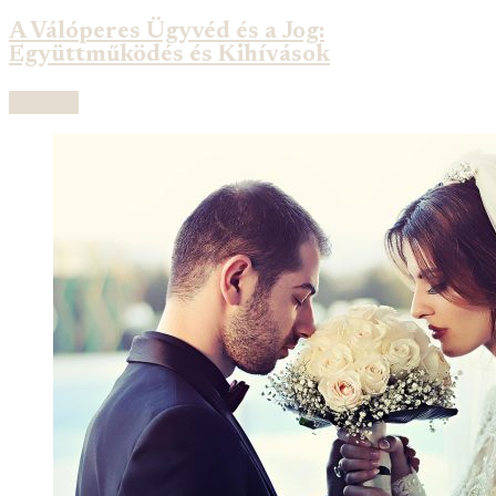
A Válóperes Ügyvéd és a Jog:
Együttműködés és Kihívások
Olvasás