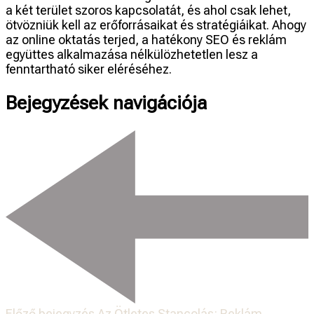
a két terület szoros kapcsolatát, és ahol csak lehet,
ötvözniük kell az erőforrásaikat és stratégiáikat. Ahogy
az online oktatás terjed, a hatékony SEO és reklám
együttes alkalmazása nélkülözhetetlen lesz a
fenntartható siker eléréséhez.
Bejegyzések navigációja
Előző bejegyzés
Az Ötletes Stancolás: Reklám