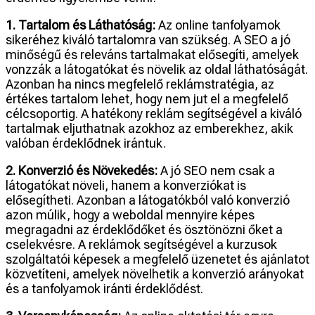
1. Tartalom és Láthatóság:
Az online tanfolyamok
sikeréhez kiváló tartalomra van szükség. A SEO a jó
minőségű és releváns tartalmakat elősegíti, amelyek
vonzzák a látogatókat és növelik az oldal láthatóságát.
Azonban ha nincs megfelelő reklámstratégia, az
értékes tartalom lehet, hogy nem jut el a megfelelő
célcsoportig. A hatékony reklám segítségével a kiváló
tartalmak eljuthatnak azokhoz az emberekhez, akik
valóban érdeklődnek irántuk.
2. Konverzió és Növekedés:
A jó SEO nem csak a
látogatókat növeli, hanem a konverziókat is
elősegítheti. Azonban a látogatókból való konverzió
azon múlik, hogy a weboldal mennyire képes
megragadni az érdeklődőket és ösztönözni őket a
cselekvésre. A reklámok segítségével a kurzusok
szolgáltatói képesek a megfelelő üzenetet és ajánlatot
közvetíteni, amelyek növelhetik a konverzió arányokat
és a tanfolyamok iránti érdeklődést.