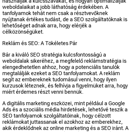
használják a kulcsszavakat, és hogyan optimalizálják
weboldalaikat a jobb láthatóság érdekében. A
tanfolyamok tehát nem csak a résztvevőknek
nyújtanak értékes tudást, de a SEO szolgáltatóknak is
lehetőséget adnak arra, hogy elérjék a
célközönségüket.
Reklám és SEO: A Tökéletes Pár
Bár a kiváló SEO stratégia kulcsfontosságú a
weboldalak sikeréhez, a megfelelő reklámstratégia is
elengedhetetlen ahhoz, hogy a potenciális tanulók
megtalálják ezeket a SEO tanfolyamokat. A reklám
segít az embereknek tudomásul venni, hogy ilyen
kurzusok léteznek, és felhívja a figyelmüket arra, hogy
miért érdemes részt venni bennük.
A digitális marketing eszközei, mint például a Google
Ads és a szociális média hirdetések, lehetővé teszik a
SEO tanfolyamok szolgáltatóinak, hogy célzott
reklámokat juttassanak el azokhoz az emberekhez,
akik érdeklődnek az online marketing és a SEO iránt. A