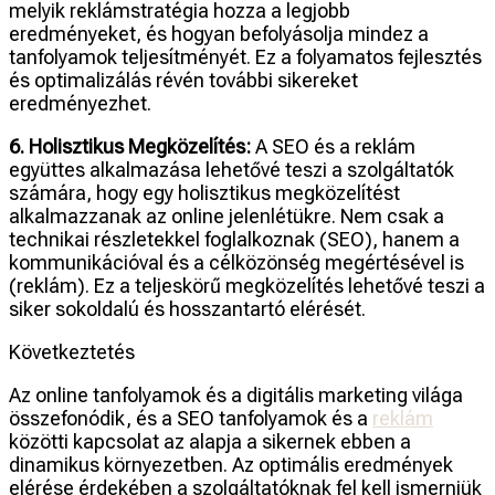
melyik reklámstratégia hozza a legjobb
eredményeket, és hogyan befolyásolja mindez a
tanfolyamok teljesítményét. Ez a folyamatos fejlesztés
és optimalizálás révén további sikereket
eredményezhet.
6. Holisztikus Megközelítés:
A SEO és a reklám
együttes alkalmazása lehetővé teszi a szolgáltatók
számára, hogy egy holisztikus megközelítést
alkalmazzanak az online jelenlétükre. Nem csak a
technikai részletekkel foglalkoznak (SEO), hanem a
kommunikációval és a célközönség megértésével is
(reklám). Ez a teljeskörű megközelítés lehetővé teszi a
siker sokoldalú és hosszantartó elérését.
Következtetés
Az online tanfolyamok és a digitális marketing világa
összefonódik, és a SEO tanfolyamok és a
reklám
közötti kapcsolat az alapja a sikernek ebben a
dinamikus környezetben. Az optimális eredmények
elérése érdekében a szolgáltatóknak fel kell ismerniük