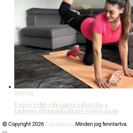
Életmód
Egyre több édesanya választja a
tudatos életmódváltást szülés után
© Copyright 2026
Teleteka.hu
. Minden jog fenntartva.