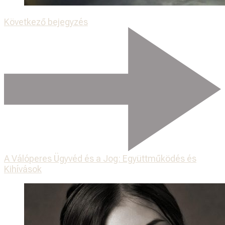
Következő bejegyzés
A Válóperes Ügyvéd és a Jog: Együttműködés és
Kihívások