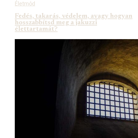
Életmód
Fedés, takarás, védelem, avagy hogyan
hosszabbítsd meg a jakuzzi
élettartamát?