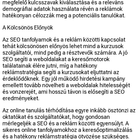
megfelelő kulcsszavak kiválasztása és a releváns
demográfiai adatok használata révén a reklámok
hatékonyan célozzák meg a potenciális tanulókat.
A Kölcsönös Előnyök
Az SEO tanfolyamok és a reklám közötti kapcsolat
tehát kölcsönösen előnyös lehet mind a kurzusok
szolgáltatói, mind pedig a résztvevők számára. A jó
SEO segíti a weboldalakat a keresőmotorok
találatainak élére jutni, míg a hatékony
reklámstratégia segíti a kurzusokat eljuttatni az
érdeklődőknek. Egy jól működő hirdetési kampány
emellett tovább növelheti a weboldalak hitelességét
és vonzerejét, ami hosszú távon is elősegíti a SEO
eredményeket.
Az online tanulás térhódítása egyre inkább ösztönzi az
oktatókat és szolgáltatókat, hogy gondosan
mérlegeljék a SEO és a reklám közötti egyensúlyt. A
sikeres online tanfolyamokhoz a keresőoptimalizálás
és a hatékony reklámstratégia ötvözése szükséges.