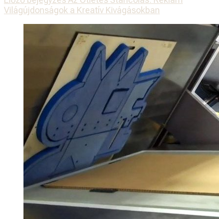
Világújdonságok a Kreatív Kivágásokban