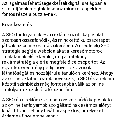
Az izgalmas lehetőségekkel teli digitális világban a
siker útjának megtalálásához mindkét aspektus
fontos része a puzzle-nek.
Következtetés
A SEO tanfolyamok és a reklám közötti kapcsolat
szorosan összefonódik, és mindkettő kulcsszerepet
játszik az online oktatás sikerében. A megfelelő SEO
stratégia segíti a weboldalakat a keresőmotorok
találatainak élére kerülni, míg a hatékony
reklámstratégia eléri a megfelelő célcsoportot. Az
együttes eredmény pedig növeli a kurzusok
láthatóságát és hozzájárul a tanulók sikeréhez. Ahogy
az online oktatás tovább növekszik, a SEO és a reklám
közötti szimbiózis még fontosabbá válik az online
tanfolyamok szolgáltatói számára.
A SEO és a reklám szorosan összefonódó kapcsolata
az online tanfolyamok szolgáltatóinak számos előnyt
kínál. Itt van néhány további aspektus, amelyeket
érdemes figyelembe venni: