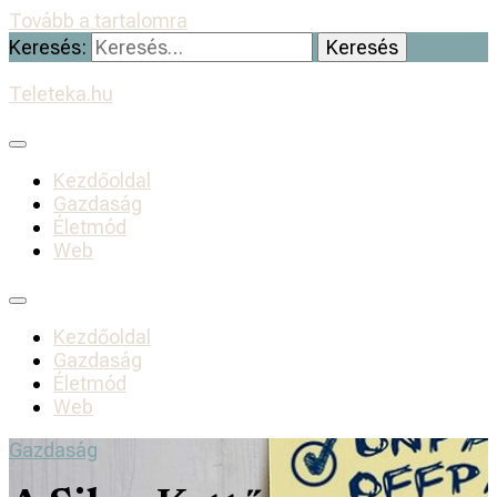
Tovább a tartalomra
Keresés:
Teleteka.hu
Kezdőoldal
Gazdaság
Életmód
Web
Kezdőoldal
Gazdaság
Életmód
Web
Gazdaság