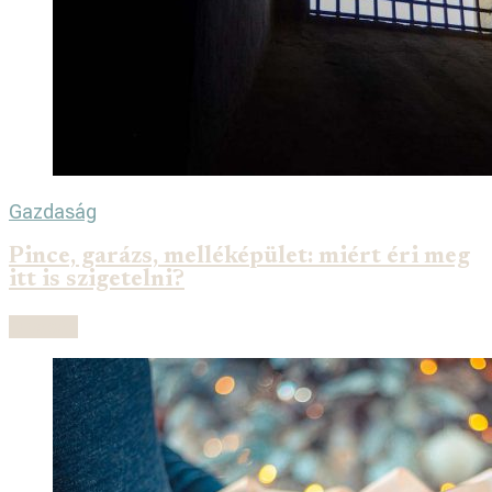
Gazdaság
Pince, garázs, melléképület: miért éri meg
itt is szigetelni?
Olvasás