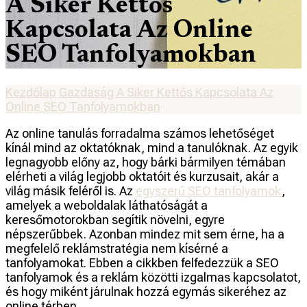
A Siker Kettős
Kapcsolata Az Online
SEO Tanfolyamokban
Kezdőlap
Gazdaság
A Siker Kettős Kapcsolata Az
Online SEO Tanfolyamokban
Az online tanulás forradalma számos lehetőséget
kínál mind az oktatóknak, mind a tanulóknak. Az egyik
legnagyobb előny az, hogy bárki bármilyen témában
elérheti a világ legjobb oktatóit és kurzusait, akár a
világ másik feléről is. Az
egyszerű SEO tanfolyamok
,
amelyek a weboldalak láthatóságát a
keresőmotorokban segítik növelni, egyre
népszerűbbek. Azonban mindez mit sem érne, ha a
megfelelő reklámstratégia nem kísérné a
tanfolyamokat. Ebben a cikkben felfedezzük a SEO
tanfolyamok és a reklám közötti izgalmas kapcsolatot,
és hogy miként járulnak hozzá egymás sikeréhez az
online térben.